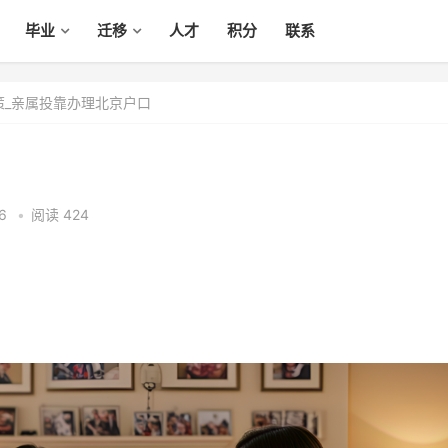
毕业
迁移
人才
积分
联系
策_亲属投靠办理北京户口
26
•
阅读 424