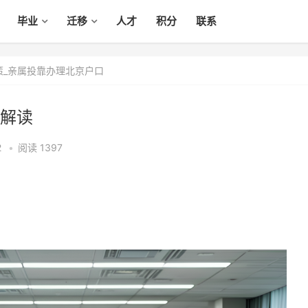
毕业
迁移
人才
积分
联系
策_亲属投靠办理北京户口
解读
2
•
阅读 1397