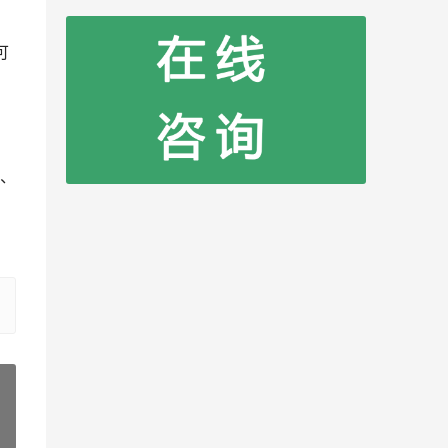
可
、
»