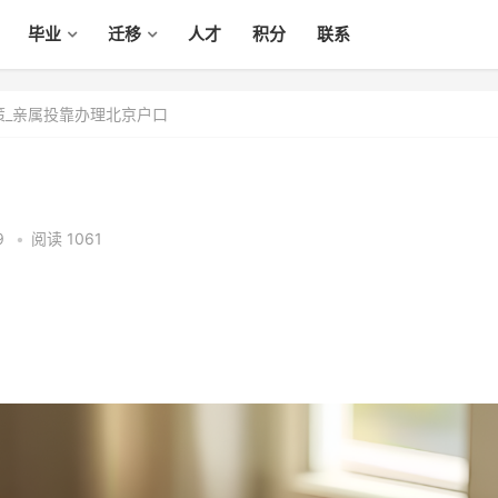
毕业
迁移
人才
积分
联系
策_亲属投靠办理北京户口
9
•
阅读 1061