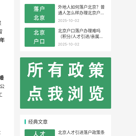
外地人如何落户北京？普
通人怎么样办理北京户
口？
2025-10-02
保
北京户口落户办理难吗
留
（积分/人才引进/亲属投
年
靠）
2025-10-02
婚
公
工
经典文章
北京人才引进落户政策条
：