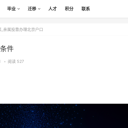
毕业
迁移
人才
积分
联系
策_亲属投靠办理北京户口
条件
1
•
阅读 527