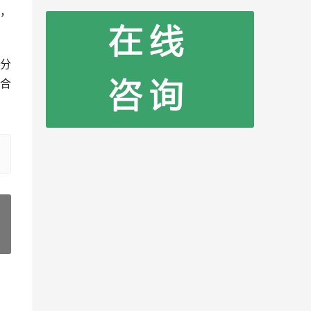
，
分
合
»