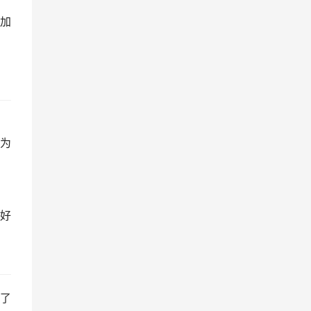
加
为
好
了