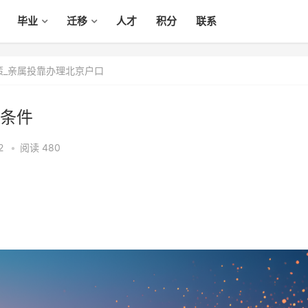
毕业
迁移
人才
积分
联系
策_亲属投靠办理北京户口
条件
2
•
阅读 480