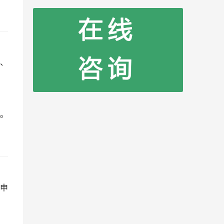
、
。
申