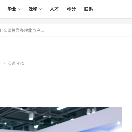
毕业
迁移
人才
积分
联系
策_亲属投靠办理北京户口
5
•
阅读 470