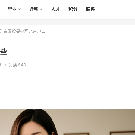
毕业
迁移
人才
积分
联系
策_亲属投靠办理北京户口
些
6
•
阅读 540