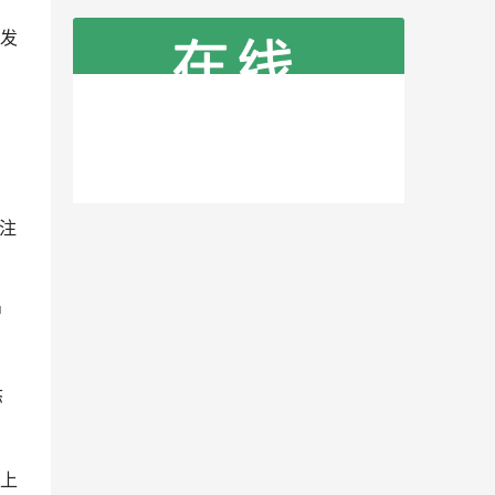
发
注
户
态
上