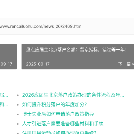
//www.rencailuohu.com/news_26/2469.html
盘点应届生北京落户名额：留京指标，错过等一年！
-09-17
2025-09-17
下一篇 
有进京指标的单位企业公司名单（2026年应届生留学生）
2026应届生北京落户政策办理的条件流程及年龄限制
2026留学生落户北京最新政策规定办理条件和材料及流程
如何提升积分落户的年度加分？
博士失业后如何申请落户政策指导
人才引进落户需要准备哪些材料和手续
注册田径运动员如何办理落户手续？