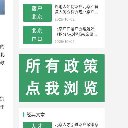
外地人如何落户北京？普
通人怎么样办理北京户
口？
2025-10-02
北京户口落户办理难吗
（积分/人才引进/亲属投
靠）
2025-10-02
的
北
政
究
于
经典文章
北京人才引进落户政策条