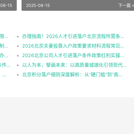
-08-15
2025-08-15
下一篇 
真好！2026北京人才引进落户政策：不拼年限拼实力
办理指南！2026人才引进落户北京流程所需条件申报资料
大事！2026北京户口落户政策调整：总量控制、条件松绑
2026北京夫妻投靠入户政策要求材料流程常见问题
北京公共户口2026年规定最新政策落户条件办理程序
2026北京公司人才引进落户条件政策红利实操细节
符合哪些条件才能通过人才引进落户北京？条件高不高？
以人为本，擘画未来：以高质量城镇化引领现代化新征程
城乡发展的“双轮驱动”模式：书写“城中有乡、乡中有城”
北京积分落户细则深度解析：从“硬门槛”到“高分攻略”