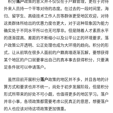
积分
落户
政策
的意义并不仅仅在于户籍管理，更在于对待
外来人员持一个平等对待的态度。在过去的一段时间里，海
归、留学生、高级技术工作人员等群体更受地区欢迎，对待
这类群体所给出的优惠力度也更大，对于这种现象因为能力
确实处于不同水平所以也无可厚非。但是随着人才素质水平
的逐渐提高、差距的不断缩小以及公平公正的环境要求，落
户政策公开透明、公正处理也成为大环境的趋向。积分的形
式，让从前筑在很多人面前的户籍高墙逐渐瓦解，要想获得
某个地区的户口就要拿出自己的真本事去获得积分，只要满
足条件就可以申请落户。
虽然目前开展
积分
落户
政策
的地区并不多，并且各地的计
算方式和要求也并不统一，尚处于初步发展阶段，但是积分
形式所带来的好处不可小觑，也值得更多的地区学习。落户
并非小事，各项政策都需要考虑公民真正的意愿，想要落户
的人也应该对待这项政策更加慎重。