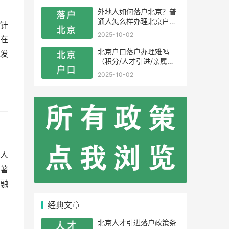
外地人如何落户北京？普
通人怎么样办理北京户
针
口？
2025-10-02
在
北京户口落户办理难吗
发
（积分/人才引进/亲属投
靠）
2025-10-02
人
著
融
经典文章
北京人才引进落户政策条