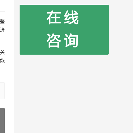
鉴
济
关
能
»