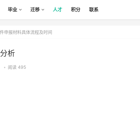
毕业
迁移
人才
积分
联系
件申报材料具体流程及时间
分析
0
•
阅读 495