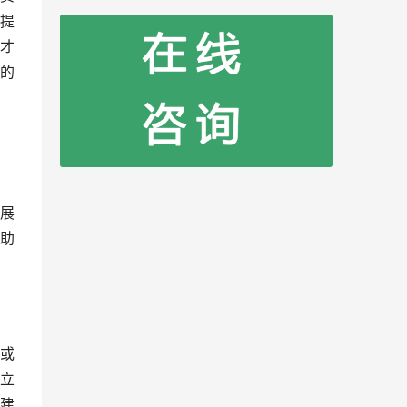
提
才
的
展
助
或
立
建