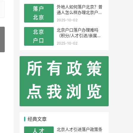
外地人如何落户北京？普
通人怎么样办理北京户
口？
2025-10-02
北京户口落户办理难吗
（积分/人才引进/亲属投
靠）
2025-10-02
»
经典文章
北京人才引进落户政策条