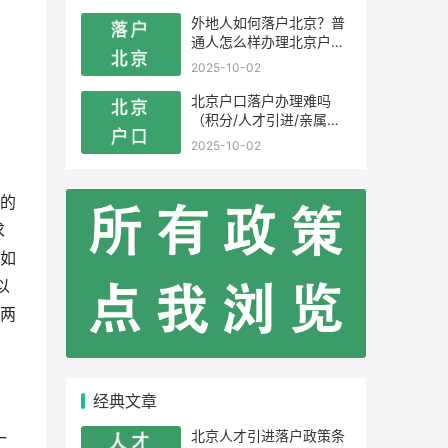
外地人如何落户北京？普
通人怎么样办理北京户
口？
2025-10-02
北京户口落户办理难吗
（积分/人才引进/亲属投
靠）
2025-10-02
的
求
如
以
两
经典文章
北京人才引进落户政策条
一