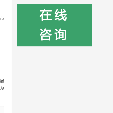
市
居
为