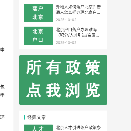
外地人如何落户北京？普
通人怎么样办理北京户
口？
2025-10-02
北京户口落户办理难吗
（积分/人才引进/亲属投
靠）
2025-10-02
申
包
申
经典文章
环
北京人才引进落户政策条