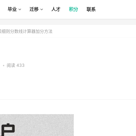
毕业
迁移
人才
积分
联系
政策细则分数线计算器加分方法
1
•
阅读 433