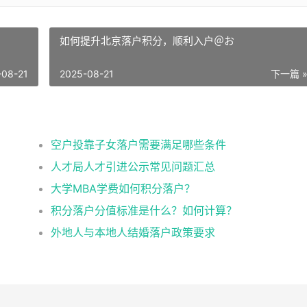
如何提升北京落户积分，顺利入户＠お
-08-21
2025-08-21
下一篇 
空户投靠子女落户需要满足哪些条件
人才局人才引进公示常见问题汇总
大学MBA学费如何积分落户？
积分落户分值标准是什么？如何计算？
外地人与本地人结婚落户政策要求