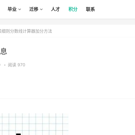
毕业
迁移
人才
积分
联系
政策细则分数线计算器加分方法
息
0
•
阅读 970