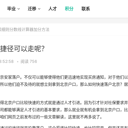
毕业
迁移
人才
积分
联系
政策细则分数线计算器加分方法
捷径可以走呢？
:52:58
•
阅读 756
京安家落户。不仅可以能够使得他们更迅速地实现买房通知，对于他们以
所以他们迫不及待的就想立刻拿到北京户口，那么如何快速落户北京？居
得北京户口比较快速的方式就是通过人才引进。因为引才针对社保要求并
司都能够满足人才引进的基本要求，那么就业就有机会拿到北京户口，比
咱们网页之前发布过的一些文章解读，这里就不再多说了。
通过的途径就是投靠落户，这个渠道比较快速，也比较容易，但是还是有