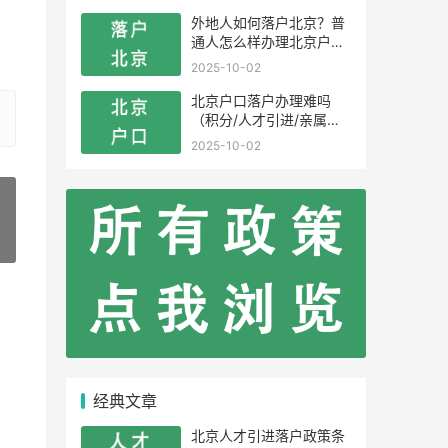
外地人如何落户北京？普
通人怎么样办理北京户
口？
2025-10-02
北京户口落户办理难吗
（积分/人才引进/亲属投
靠）
2025-10-02
»
经典文章
北京人才引进落户政策条