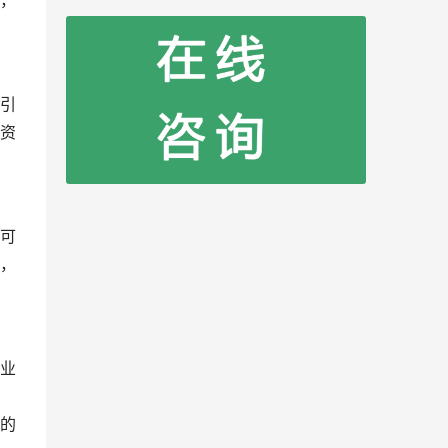
，
引
资
可
，
业
的