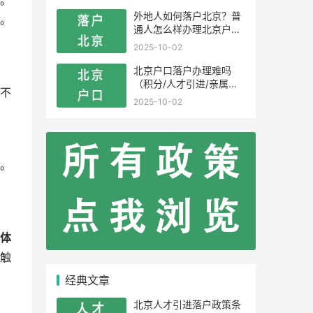
。
外地人如何落户北京？普
。
通人怎么样办理北京户
口？
2025-10-02
北京户口落户办理难吗
（积分/人才引进/亲属投
不
靠）
2025-10-02
。
体
触
经典文章
北京人才引进落户政策条