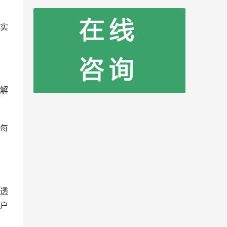
实
解
每
透
户