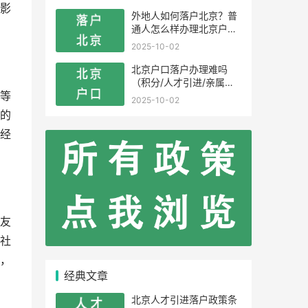
影
外地人如何落户北京？普
通人怎么样办理北京户
口？
2025-10-02
北京户口落户办理难吗
（积分/人才引进/亲属投
靠）
等
2025-10-02
的
经
友
社
，
经典文章
北京人才引进落户政策条