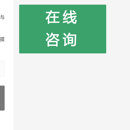
与
提
»