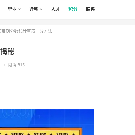
毕业
迁移
人才
积分
联系
政策细则分数线计算器加分方法
揭秘
8
•
阅读 615