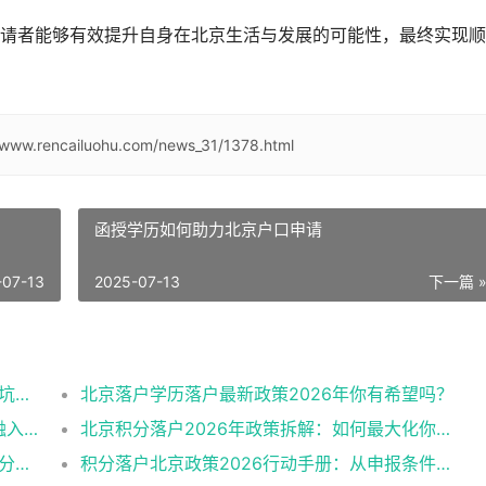
请者能够有效提升自身在北京生活与发展的可能性，最终实现顺
/www.rencailuohu.com/news_31/1378.html
函授学历如何助力北京户口申请
-07-13
2025-07-13
下一篇 
整理2026北京户口落户政策多种办理方式避坑指南
北京落户学历落户最新政策2026年你有希望吗？
系统施策，多措并举：全面促进农民工城市融入与社会融合
北京积分落户2026年政策拆解：如何最大化你的积分？
要点！2026年北京积分落户申请条件与历年分数线趋势
积分落户北京政策2026行动手册：从申报条件到办理流程