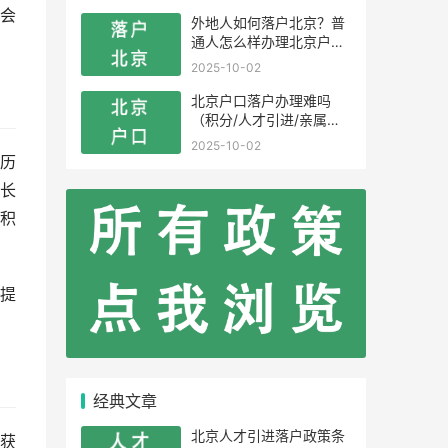
会
外地人如何落户北京？普
通人怎么样办理北京户
口？
2025-10-02
北京户口落户办理难吗
（积分/人才引进/亲属投
靠）
2025-10-02
历
长
积
提
经典文章
北京人才引进落户政策条
获