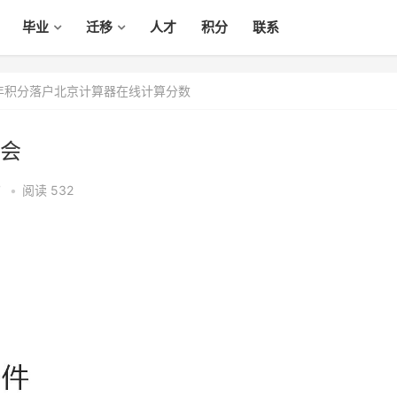
毕业
迁移
人才
积分
联系
6年积分落户北京计算器在线计算分数
会
7
•
阅读 532