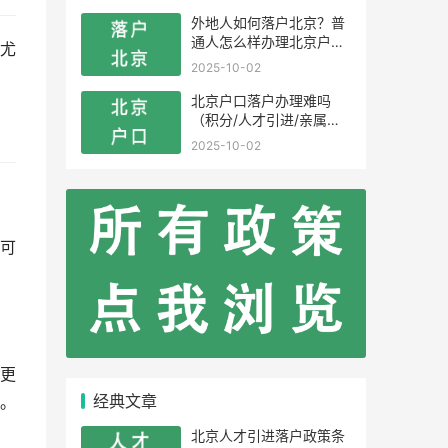
外地人如何落户北京？普
通人怎么样办理北京户
尤
口？
2025-10-02
北京户口落户办理难吗
（积分/人才引进/亲属投
靠）
2025-10-02
可
更
经典文章
。
北京人才引进落户政策条