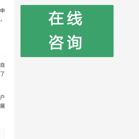
申
，
自
了
户
展