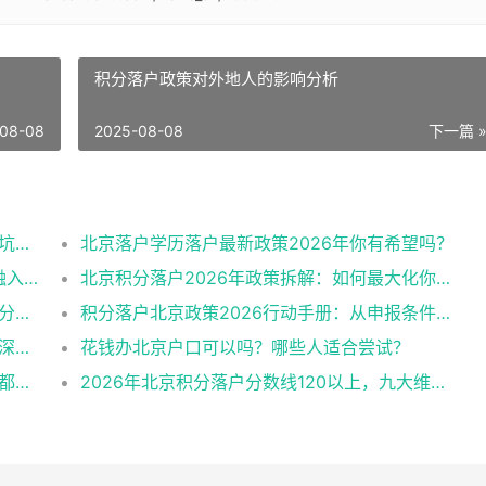
积分落户政策对外地人的影响分析
08-08
2025-08-08
下一篇 
整理2026北京户口落户政策多种办理方式避坑指南
北京落户学历落户最新政策2026年你有希望吗？
系统施策，多措并举：全面促进农民工城市融入与社会融合
北京积分落户2026年政策拆解：如何最大化你的积分？
要点！2026年北京积分落户申请条件与历年分数线趋势
积分落户北京政策2026行动手册：从申报条件到办理流程
2026年北京户口怎么获得？一份超全攻略与深度解析
花钱办北京户口可以吗？哪些人适合尝试？
拆解2026北京积分落户政策细则，让每一步都踩在加分上
2026年北京积分落户分数线120以上，九大维度深度解析！