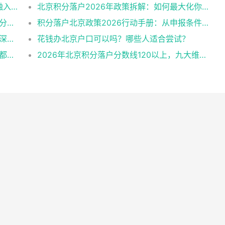
系统施策，多措并举：全面促进农民工城市融入与社会融合
北京积分落户2026年政策拆解：如何最大化你的积分？
要点！2026年北京积分落户申请条件与历年分数线趋势
积分落户北京政策2026行动手册：从申报条件到办理流程
2026年北京户口怎么获得？一份超全攻略与深度解析
花钱办北京户口可以吗？哪些人适合尝试？
拆解2026北京积分落户政策细则，让每一步都踩在加分上
2026年北京积分落户分数线120以上，九大维度深度解析！