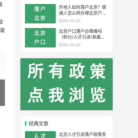
是
外地人如何落户北京？普
通人怎么样办理北京户
线
口？
2025-10-02
给
是
北京户口落户办理难吗
（积分/人才引进/亲属投
靠）
2025-10-02
»
经典文章
北京人才引进落户政策条