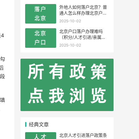
外地人如何落户北京？普
通人怎么样办理北京户
口？
。
2025-10-02
北京户口落户办理难吗
4
（积分/人才引进/亲属投
靠）
2025-10-02
勾
后
段
填
以
经典文章
北京人才引进落户政策条