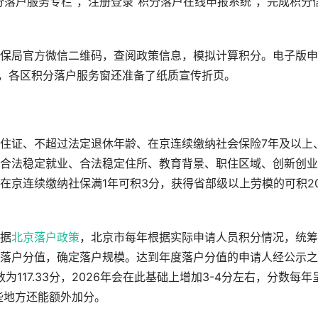
落户服务专栏”，注册登录“积分落户在线申报系统”，完成积分
保局官方微信二维码，查阅政策信息，模拟计算积分。电子版申
外，各区积分落户服务窗还准备了纸质宣传折页。
住证、不超过法定退休年龄、在京连续缴纳社会保险7年及以上
合法稳定就业、合法稳定住所、教育背景、职住区域、创新创业
在京连续缴纳社保满1年可积3分，获得省部级以上劳模的可积2
据
北京落户政策
，北京市每年根据实际申请人员积分情况，统筹
落户分值，确定落户规模。达到年度落户分值的申请人经公示之
117.33分，2026年会在此基础上增加3-4分左右，分数每年
些地方还能额外加分。