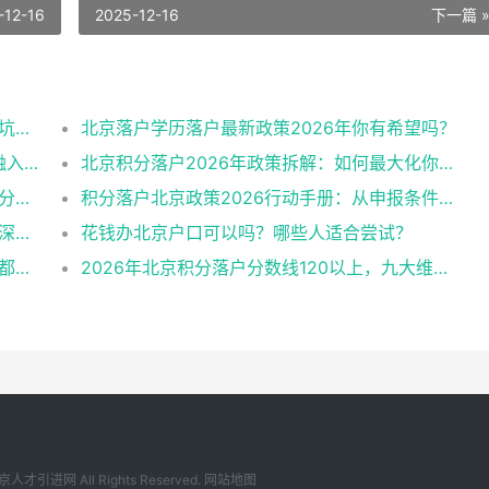
-12-16
2025-12-16
下一篇 
整理2026北京户口落户政策多种办理方式避坑指南
北京落户学历落户最新政策2026年你有希望吗？
系统施策，多措并举：全面促进农民工城市融入与社会融合
北京积分落户2026年政策拆解：如何最大化你的积分？
要点！2026年北京积分落户申请条件与历年分数线趋势
积分落户北京政策2026行动手册：从申报条件到办理流程
2026年北京户口怎么获得？一份超全攻略与深度解析
花钱办北京户口可以吗？哪些人适合尝试？
拆解2026北京积分落户政策细则，让每一步都踩在加分上
2026年北京积分落户分数线120以上，九大维度深度解析！
京人才引进网
All Rights Reserved.
网站地图