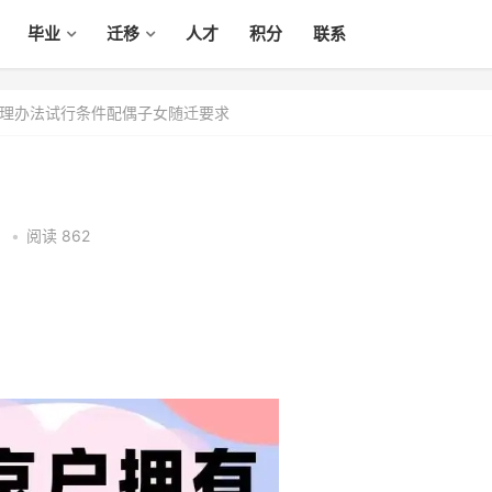
毕业
迁移
人才
积分
联系
理办法试行条件配偶子女随迁要求
2
•
阅读 862