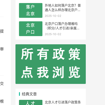
外地人如何落户北京？普
通人怎么样办理北京户
口？
2025-10-02
北京户口落户办理难吗
有
（积分/人才引进/亲属投
提
靠）
2025-10-02
审
交
经典文章
根
北京人才引进落户政策条