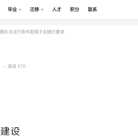
毕业
迁移
人才
积分
联系
理办法试行条件配偶子女随迁要求
6
•
阅读 570