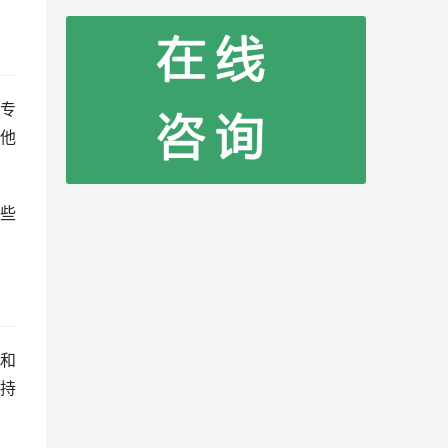
专
他
些
和
持