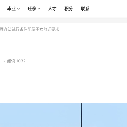
毕业
迁移
人才
积分
联系
理办法试行条件配偶子女随迁要求
2
•
阅读 1032