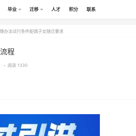
毕业
迁移
人才
积分
联系
理办法试行条件配偶子女随迁要求
流程
3
•
阅读 1330