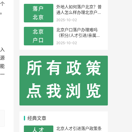
个
外地人如何落户北京？普
。
通人怎么样办理北京户
口？
2025-10-02
北京户口落户办理难吗
（积分/人才引进/亲属投
靠）
2025-10-02
入
源
能
一
经典文章
北京人才引进落户政策条