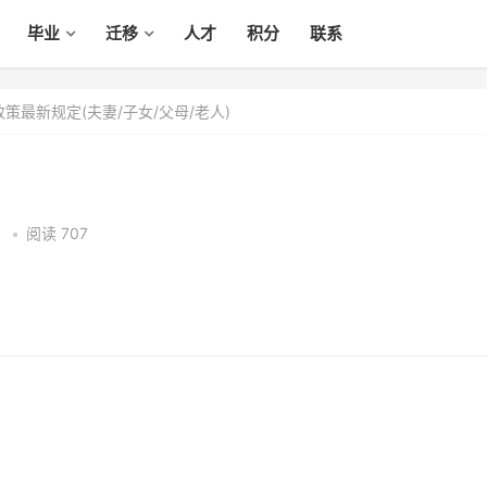
毕业
迁移
人才
积分
联系
策最新规定(夫妻/子女/父母/老人)
4
•
阅读 707