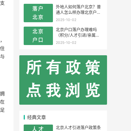
支
外地人如何落户北京？普
通人怎么样办理北京户
口？
2025-10-02
北京户口落户办理难吗
（积分/人才引进/亲属投
，
靠）
2025-10-02
住
与
拥
在
足
经典文章
北京人才引进落户政策条