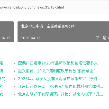
/www.rencailuohu.com/news_33/137.html
北京户口申请：亲属关系资格分析
-04-17
2025-04-17
下一篇 
北京夫妻投靠落户政策办理条件2026最新规定消息
配偶户口进京2026年最新政策和轮候需要多久
2026北京亲属投靠落户政策办理条件（所有情况）
振兴消费：加快户籍制度改革释放“消费意愿”
北京户口落户条件各政策解读：从普适到特惠的多维通道
2026年北京子女投靠父母落户政策规定（条件+材料+流程）
全面解读2026年北京户口亲属投靠落户政策的各类情形
迁户口可以在网上办理吗？条件和材料都给你列好了！
全面详解2026年投靠亲属落户北京政策（子女、父母、夫妻）
北京市随迁子女配偶落户政策：过来人梳理了几个关键点