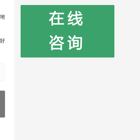
地
好
»