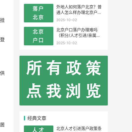
外地人如何落户北京？普
通人怎么样办理北京户
口？
挂
2025-10-02
北京户口落户办理难吗
（积分/人才引进/亲属投
登
靠）
2025-10-02
供
经典文章
居
北京人才引进落户政策条