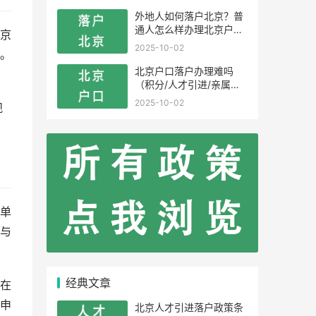
外地人如何落户北京？普
通人怎么样办理北京户
京
口？
2025-10-02
。
北京户口落户办理难吗
（积分/人才引进/亲属投
靠）
2025-10-02
规
单
与
经典文章
在
申
北京人才引进落户政策条