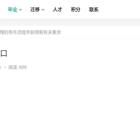
毕业
迁移
人才
积分
联系
理的条件流程年龄限制有关要求
口
6
•
阅读 486