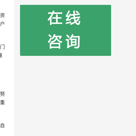
资
户
门
量
努
重
自