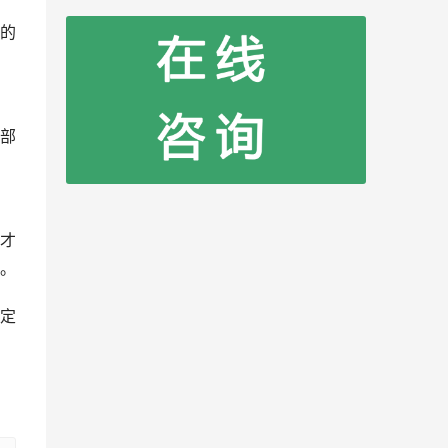
的
部
才
。
定