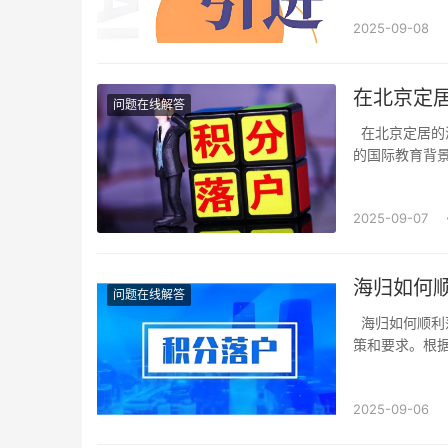
有效的护照和学
2025-09-08
在北京定
问题在线解答
在北京定居的海归人才需求分析需求现状近年来，北京吸引了大批海归人才，他们以其丰富
的国际教育背
IT、金融、
较高，大部分能
2025-09-07
海归如何
问题在线解答
海归如何顺利落户北京的实用指南1. 准备阶段海归在考虑落户北京时，首先需要了解相关政
策和要求。根
建议海归提前
犯罪记录证明等
2025-09-06