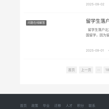
2025-09-02
留学生落
问题在线解答
留学生落户北京对企业有什么要求？需要指标吗？现如今很多家长它们也会送自己的孩子出
国留学，因为
一个很好的发
京需要指标吗？
2025-09-01
首页
上一页
···
1
首页
政策
毕业
迁移
人才
积分
联系