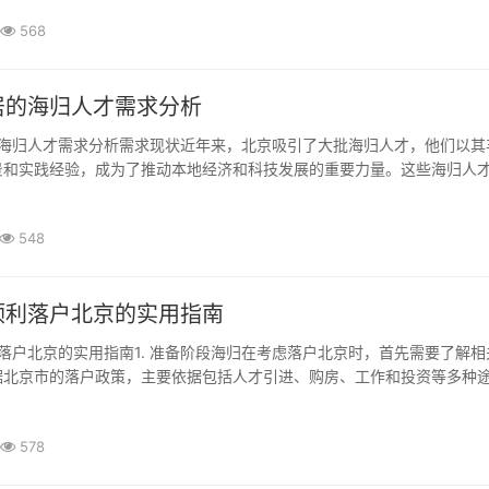
历证书，且证书需经过国家教育部的认证。这...
568
居的海归人才需求分析
景和实践经验，成为了推动本地经济和科技发展的重要力量。这些海归人
教育、文化等多个领域表现出强烈的需求。根据相关数据显示，海归人才的
够在短时间内找到适合自己的工作。这一现象不...
548
顺利落户北京的实用指南
据北京市的落户政策，主要依据包括人才引进、购房、工作和投资等多种
准备好个人材料，这些材料通常包括学历证明、职业资格证明、工作证明
。海归需要确定自己的落户途径，选择合适的...
578