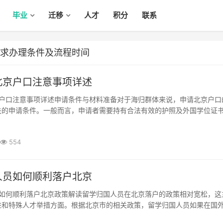
毕业
迁移
人才
积分
联系
要求办理条件及流程时间
北京户口注意事项详述
关的申请条件。一般而言，申请者需要持有合法有效的护照及外国学位证
科及以上学历，并且需提交教育部认证的学历证明。持有中级及以上职业
工作并缴纳社保满一定期限也是必要条件。申请...
554
人员如何顺利落户北京
进和特殊人才举措方面。根据北京市的相关政策，留学归国人员如果在国
历，且在学位证书上有明确的教育背景，通常可以申请落户北京。同时，