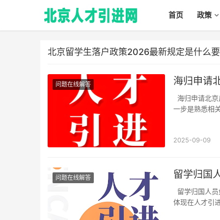
首页
政策
北京留学生落户政策2026最新规定是什么
海归申请
问题在线解答
海归申请北京户口注意事项详述申请条件与材料准备对于海归群体来说，申请北京户口的第
一步是熟悉相
须为全日制本
证、在北京合法
2025-09-09
留学归国
问题在线解答
留学归国人员如何顺利落户北京政策解读留学归国人员在北京落户的政策相对宽松，这主要
体现在人才引
学士及以上学