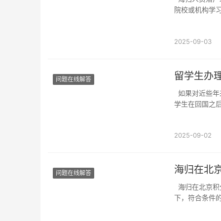
院校或机构学
步放宽，鼓励
请落户北京：学
2025-09-03
留学生办
问题在线解答
如果对近些年来留学生回国的就业情况进行一个了解的话，我们就可以得知，越来越多的留
学生在回国之
北京想要获得
各种各样的政策
2025-09-02
海归在北
问题在线解答
海归在北京积分落户的具体步骤理解积分落户政策海归积分落户是指在北京落户政策框架
下，符合条件
前，需要熟悉
于教育背景、工