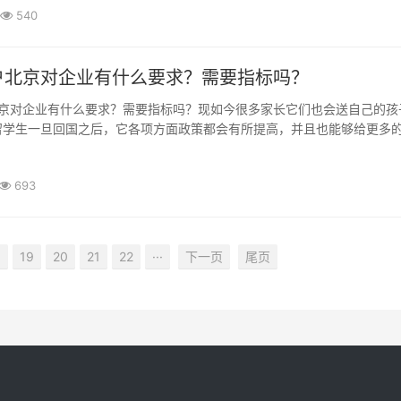
540
户北京对企业有什么要求？需要指标吗？
留学生一旦回国之后，它各项方面政策都会有所提高，并且也能够给更多
展，所以对于留学生相关方面的政策这也是需要了解的，那么留学生落户
留学生想要落户在北京，那对于它回国之后工作...
693
8
19
20
21
22
···
下一页
尾页