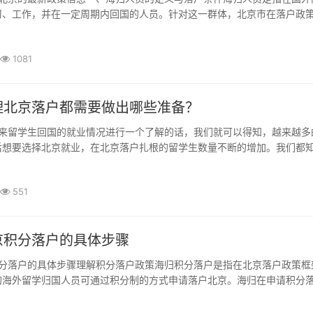
习、工作，并在一定周期内回国的人员。针对这一群体，北京市在落户政
高层次人才的引进。根据相关政策，海归人员在满足以下条件的情况下，
历与工作经历：申请人需具备本科及以上学...
1081
理北京落户都需要做出哪些准备？
后想要选择北京就业，在北京落户扎根的留学生数量不断的增加。我们都
落户的话是非常困难的，但是相对来说留学生在北京落户却容易一些，只
不断发生改变，也有一些留学生发现在落户的时...
551
京积分落户的具体步骤
的海外留学归国人员可通过积分制的方式申请落户北京。海归在申请积分
相关政策及所需材料，这样才能在申请过程中游刃有余。通常，积分的获
作经历、职业资格、年龄、社保缴纳年限等多个方...