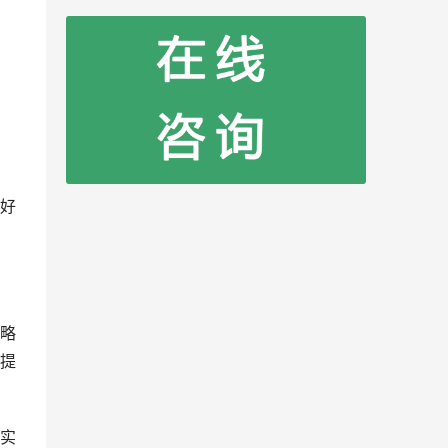
好
略
提
实