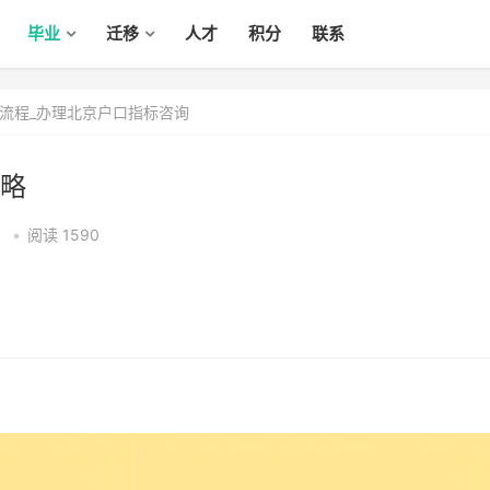
毕业
迁移
人才
积分
联系
流程_办理北京户口指标咨询
略
9
•
阅读 1590