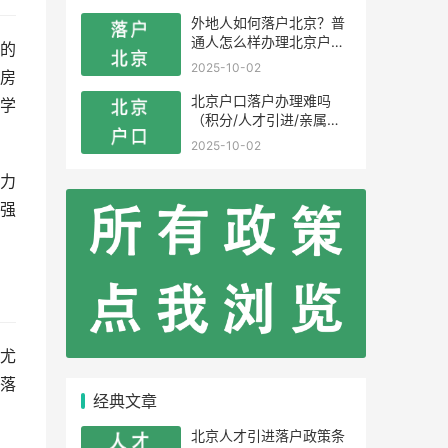
外地人如何落户北京？普
通人怎么样办理北京户
的
口？
2025-10-02
房
北京户口落户办理难吗
学
（积分/人才引进/亲属投
靠）
2025-10-02
力
强
尤
落
经典文章
北京人才引进落户政策条