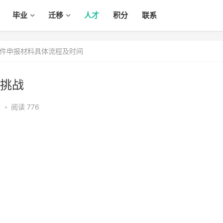
毕业
迁移
人才
积分
联系
件申报材料具体流程及时间
挑战
1
•
阅读 776