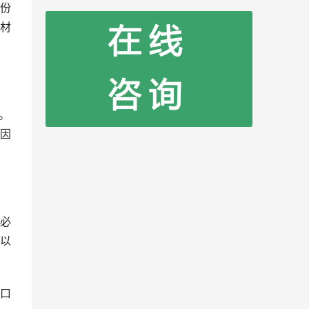
份
材
。
因
必
以
口