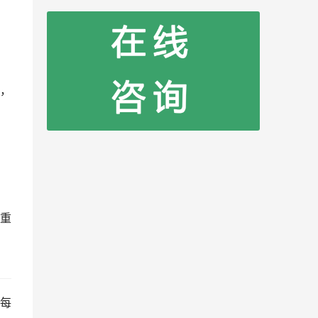
，
重
每