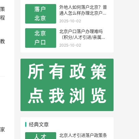
外地人如何落户北京？普
策
通人怎么样办理北京户
程
口？
2025-10-02
北京户口落户办理难吗
（积分/人才引进/亲属投
教
靠）
2025-10-02
经典文章
家
北京人才引进落户政策条