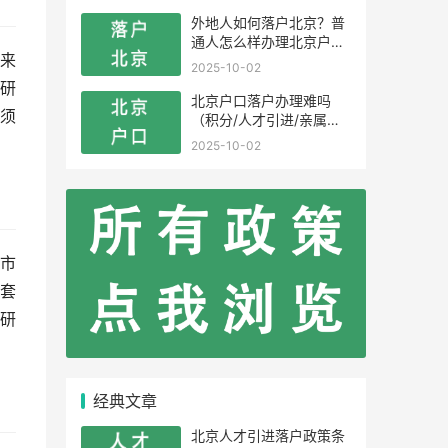
外地人如何落户北京？普
通人怎么样办理北京户
来
口？
2025-10-02
研
北京户口落户办理难吗
须
（积分/人才引进/亲属投
靠）
2025-10-02
市
套
研
经典文章
北京人才引进落户政策条