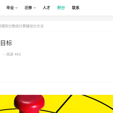
毕业
迁移
人才
积分
联系
政策细则分数线计算器加分方法
目标
3
•
阅读 462