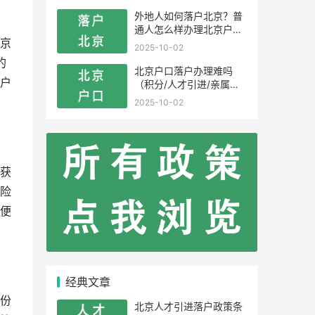
外地人如何落户北京？普
通人怎么样办理北京户
口？
京
2025-10-02
的
北京户口落户办理难吗
户
（积分/人才引进/亲属投
靠）
2025-10-02
获
险
便
经典文章
份
北京人才引进落户政策条