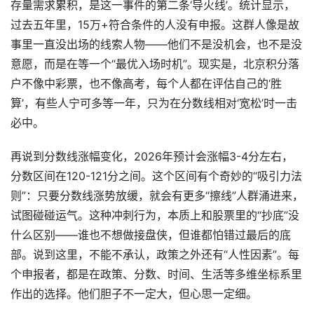
存量需求累积，是这一事件的第二条‘导火线’。统计显示，
过去五年里，15万+符合条件的人没有申报。这群人像是故
事里一直没出场的线索人物——他们不是没机会，也不是没
意愿，而是在等一个“最优入场时机”。现实是，北京积分落
户不像中彩票，也不像高考，每个人都在评估自己的‘胜
算’，有些人宁可多等一年，只为在分数线相对‘宽松’时一击
必中。
再说到分数线涨幅变化，2026年预计会涨幅3-4分左右，
分数区间在120-121分之间。这个区间有个奇妙的“吸引力法
则”：只要分数线涨势放缓，就会有更多“擦线”人群涌进来，
试图碰碰运气。这种冲刺行为，本质上和股票里的“抄底”没
什么区别——谁也不想做接盘侠，但谁都怕错过最后的底
部。说到这里，不能不承认，政策之外还有“人性因素”。每
个申报者，都是在政策、分数、时间、生活等多维坐标系里
作出的选择。他们胆子不一定大，但心思一定细。