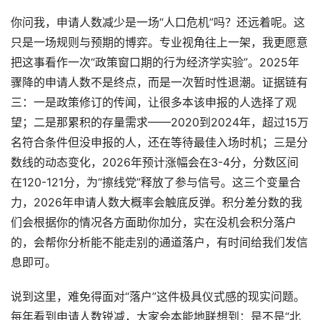
你问我，申请人数减少是一场“人口危机”吗？还远着呢。这
只是一场规则与预期的博弈。专业视角往上一架，我更愿意
把这事看作一次“政策窗口期的行为经济学实验”。2025年
骤降的申请人数不是终点，而是一次暂时性退潮。证据链有
三：一是政策修订的传闻，让很多本该申报的人选择了观
望；二是那累积的存量需求——2020到2024年，超过15万
名符合条件但没申报的人，还在等待最佳入场时机；三是分
数线的动态变化，2026年预计涨幅会在3-4分，分数区间
在120-121分，为“擦线党”释放了参与信号。这三个变量合
力，2026年申请人数大概率会触底反弹。积分差分数的我
们会根据你的情况各方面助你加分，实在没机会积分落户
的，会帮你分析能不能走别的通道落户，有时间给我们发信
息即可。
说到这里，难免得面对“落户”这件极具仪式感的现实问题。
每年看到申请人数锐减，大家会本能地联想到：是不是“北