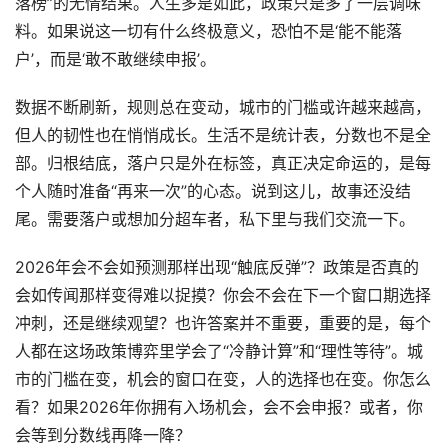
落榜”的无情结果。人生多是如此，政策只是多了一层调味
料。如果说这一切有什么终极意义，恐怕不是‘能不能落
户’，而是‘敢不敢继续申报’。
数据不断刷新，规则总在变动，城市的门槛或许越来越高，
但人的韧性也在悄悄成长。生活不是统计表，分数也不是全
部。归根结底，落户只是外在标签，真正决定命运的，是每
个人随时准备“再来一次”的心态。说到这儿，故事还没结
尾。需要落户或想加分超车者，私下里与我们交流一下。
2026年会不会如预测那样出现“触底反弹”？政策是否真的
会如传闻那样变得难以捉摸？你会不会在下一个窗口期选择
冲刺，还是继续观望？也许答案并不重要，重要的是，每个
人都在这场政策博弈里学会了“冷静计算”和“理性等待”。城
市的门槛在变，机会的窗口在变，人的选择也在变。你怎么
看？如果2026年你拥有入场机会，会不会申报？或者，你
会等到分数线再降一降？