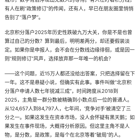
有人在刷“政策修订”的传闻，还有人，早已在朋友圈里悄悄
告别了“落户梦”。
北京积分落户2025年历史性跌破九万大关，你是不是也曾
算过自己的分数？算到最后，明明差两分，却还要假装淡
定。如果你是申报人，会不会在分数线边缘徘徊，或是因一
则“规则修订”风声，选择放弃那一年唯一的机会？
——这个问题，近15万人都还没给出答案，只把选择留在下
一年。这不是悬疑小说，但确实有此事。事件叫做“北京积
分落户申请人数七年锐减三成”，时间跨度从2018到
2025，主角是一群分数被精确到小数点后一位的普通人。
从124,657人到84,797人，七年间，‘竞争对手’被清空了三
分之一。如果这发生在资本市场，没人会怀疑有黑天鹅；如
果发生在事件现场，大概得分析原因。但这里主角不是人
物，是分数，是政策，是每个在北京等着“破局”的人。