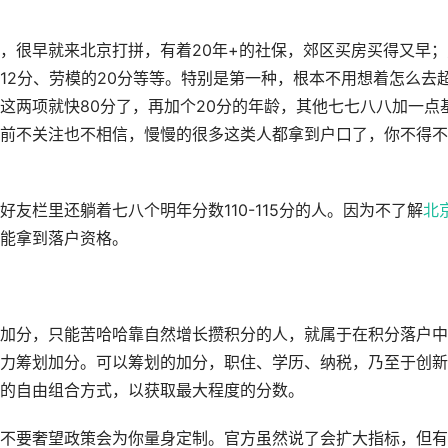
，很早就来北京打拼，有着20年+的社保，郊区买房买得又早；
12分、劳模的20分等等。特别是第一种，根本不用想着怎么去
这两项就快80分了，再加个20分的年龄，其他七七八八加一点
前不关注也不相信，慢慢的很多这类人都拿到户口了，你不得不
友栏里还躺着七八个明年分数110-115分的人。因为不了解
北
能拿到落户资格。
加分，只能苦哈哈靠自然增长攒积分的人，就属于在积分落户中
力筹划加分。可以筹划的加分，职住、学历、纳税，乃至于创新
的自由组合方式，以获取最大程度的分数。
不要奢望政策会为你量身定制。官方虽然说了会扩大指标，但有