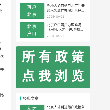
是
外地人如何落户北京？普
通人怎么样办理北京户
迟
口？
2025-10-02
北京户口落户办理难吗
（积分/人才引进/亲属投
靠）
2025-10-02
、
真
没
来
并
比
经典文章
北京人才引进落户政策条