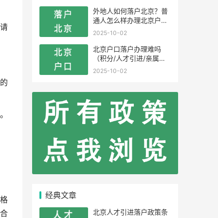
外地人如何落户北京？普
通人怎么样办理北京户
请
口？
2025-10-02
北京户口落户办理难吗
（积分/人才引进/亲属投
靠）
2025-10-02
的
。
经典文章
格
北京人才引进落户政策条
合