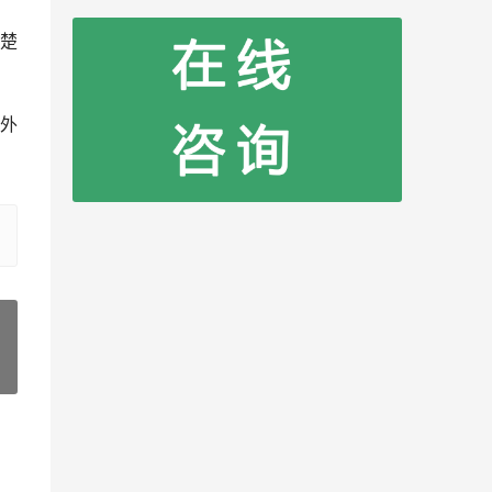
楚
外
»