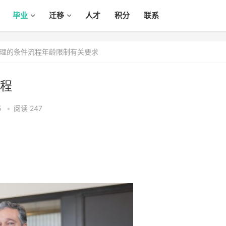
毕业
迁移
人才
积分
联系
理的条件流程年龄限制有关要求
程
5
•
阅读 247