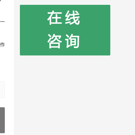
一
作
»