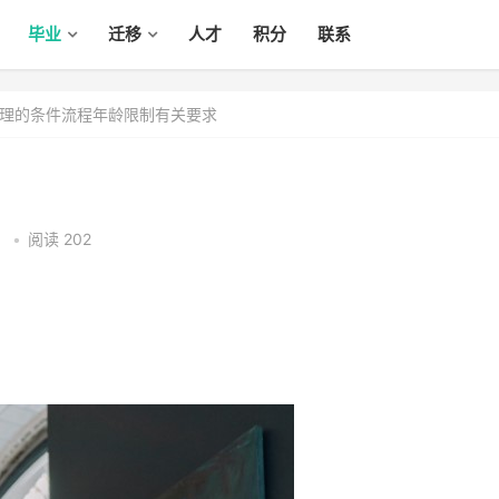
毕业
迁移
人才
积分
联系
理的条件流程年龄限制有关要求
1
•
阅读 202