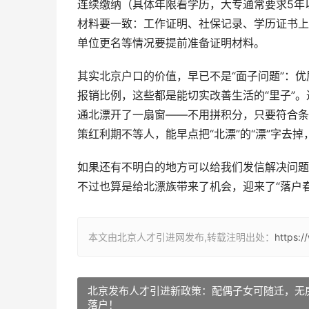
连续缴纳（具体年限看学历，大专通常要求5年
材料要一致：工作证明、社保记录、学历证书上
单位更名等情况要提前准备证明材料。
其实北京户口的价值，早已不是“面子问题”：
报销比例，这些都是能切实改善生活的“里子”。
通北漂开了一扇窗——不用拼积分，只要符合条
策红利期不等人，能早点把“北漂”的“漂”字去
如果还有不明白的地方可以给我们发信解决问题
不过也算是给北漂族带来了机会，迎来了“落户春
本文由北京人才引进网发布,转载注明出处：
https:
北京发布人才引进新政策：配偶子女可随迁，无
落户！