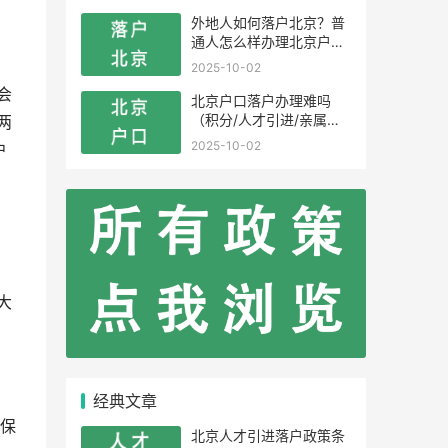
外地人如何落户北京？普
通人怎么样办理北京户
口？
2025-10-02
会
北京户口落户办理难吗
（积分/人才引进/亲属投
两
靠）
2025-10-02
户
大
经典文章
保
北京人才引进落户政策条