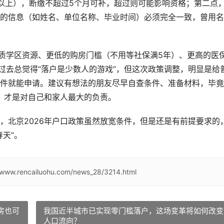
以上），断缴不超过5个月可补，超过则可能影响资格；第二点
的信息（如姓名、单位名称、毕业时间）必须完全一致，曾用名
优质学区资源、更低的购房门槛（不用等社保满5年）、更高的医
过去总觉得“落户是少数人的游戏”，但这次政策调整，明显是给
件就能申请。建议有想法的朋友尽早自查条件、准备材料，毕竟
掉，才是对自己和家人最大的负责。
，北京2026年户口政策虽然放宽条件，但是还是有前提要求的
天”。
//www.rencailuohu.com/news_28/3214.html
房也可
我国近半城市已实现零门槛落户，这场变革将如何改变
人口流向？