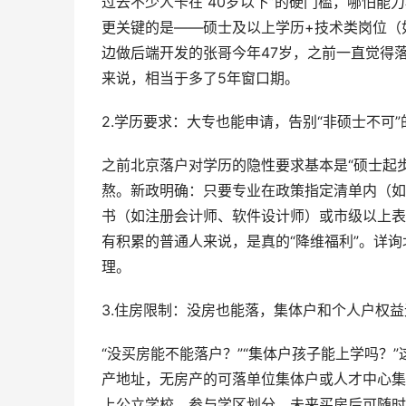
过去不少人卡在“40岁以下”的硬门槛，哪怕能
更关键的是——硕士及以上学历+技术类岗位（
边做后端开发的张哥今年47岁，之前一直觉得
来说，相当于多了5年窗口期。
2.学历要求：大专也能申请，告别“非硕士不可”
之前北京落户对学历的隐性要求基本是“硕士起
熬。新政明确：只要专业在政策指定清单内（如
书（如注册会计师、软件设计师）或市级以上表
有积累的普通人来说，是真的“降维福利”。详
理。
3.住房限制：没房也能落，集体户和个人户权
“没买房能不能落户？”“集体户孩子能上学吗？
产地址，无房产的可落单位集体户或人才中心集
上公立学校、参与学区划分，未来买房后可随时