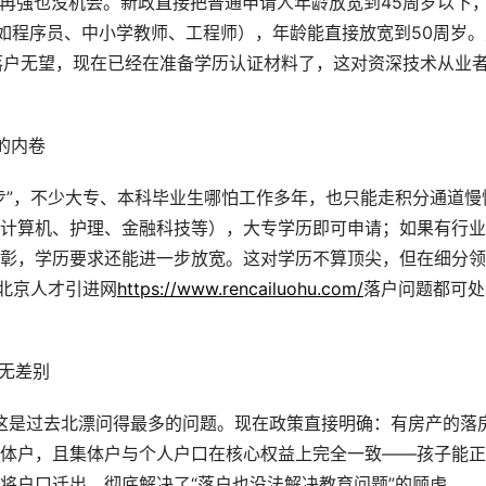
力再强也没机会。新政直接把普通申请人年龄放宽到45周岁以下
如程序员、中小学教师、工程师），年龄能直接放宽到50周岁。
落户无望，现在已经在准备学历认证材料了，这对资深技术从业
的内卷
步”，不少大专、本科毕业生哪怕工作多年，也只能走积分通道慢
计算机、护理、金融科技等），大专学历即可申请；如果有行业
彰，学历要求还能进一步放宽。这对学历不算顶尖，但在细分领
询北京人才引进网
https://www.rencailuohu.com/
落户问题都可处
益无差别
”这是过去北漂问得最多的问题。现在政策直接明确：有房产的落
体户，且集体户与个人户口在核心权益上完全一致——孩子能正
将户口迁出，彻底解决了“落户也没法解决教育问题”的顾虑。