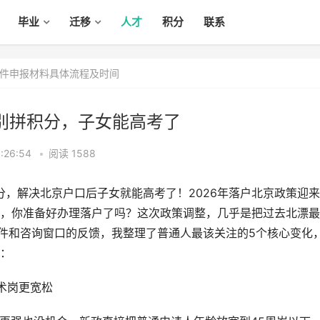
毕业
迁移
人才
积分
联系
件申报材料具体流程及时间
告别拼积分，子女能高考了
:26:54
•
阅读 1588
分，解决北京户口后子女就能高考了！2026年落户北京政策迎
，你准备好办理落户了吗？这次政策调整，几乎是把过去北漂最
文件和咨询窗口的反馈，我整理了普通人最该关注的5个核心变化
：
技术岗更宽松